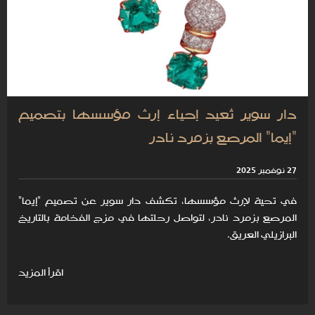
دار سوير تُعيد إحياء إرث مؤسسها بتصميم
"إيما" المرصع بزمرد نادر
27 نوفمبر 2025
في تحية لإرث مؤسسها، تكشف دار سوير عن تصميم "إيما"
المرصع بزمرد نادر، لتواصل رحلتها في مزج الفخامة بالتاريخ
البرازيلي العريق.
اقرأ المزيد