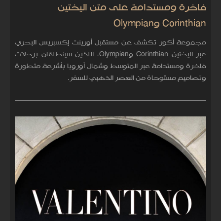
فاخرة ومستدامة على متن اليختين
Corinthian وOlympian
مجموعة أكور تكشف عن مستقبل أورينت إكسبريس البحري
عبر اليختين Corinthian وOlympian، اللذين سينطلقان برحلات
فاخرة ومستدامة عبر المتوسط وشمال أوروبا بأشرعة متطورة
وتصاميم مستوحاة من العصر الذهبي للسفر.