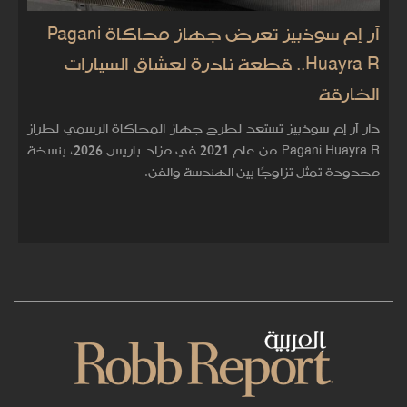
آر إم سوذبيز تعرض جهاز محاكاة Pagani
Huayra R.. قطعة نادرة لعشاق السيارات
الخارقة
دار آر إم سوذبيز تستعد لطرح جهاز المحاكاة الرسمي لطراز
Pagani Huayra R من عام 2021 في مزاد باريس 2026، بنسخة
محدودة تمثل تزاوجًا بين الهندسة والفن.