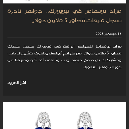
مزاد بونهامز في نيويورك.. جواهر نادرة
تسجل مبيعات تتجاوز 5 ملايين دولار
16 ديسمبر 2025
مزاد بونهامز للجواهر الراقية في نيويورك يسجل مبيعات
تتجاوز 5 ملايين دولار، مع خواتم ألماسية وياقوت كشميري نادر،
ومشاركات بارزة من ديفيد ويب وتيفاني أند كو وغيرها من
دور الجواهر العالمية.
اقرأ المزيد