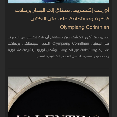
أورينت إكسبريس تنطلق إلى البحار برحلات
فاخرة ومستدامة على متن اليختين
Corinthian وOlympian
مجموعة أكور تكشف عن مستقبل أورينت إكسبريس البحري
عبر اليختين Corinthian وOlympian، اللذين سينطلقان برحلات
فاخرة ومستدامة عبر المتوسط وشمال أوروبا بأشرعة متطورة
وتصاميم مستوحاة من العصر الذهبي للسفر.