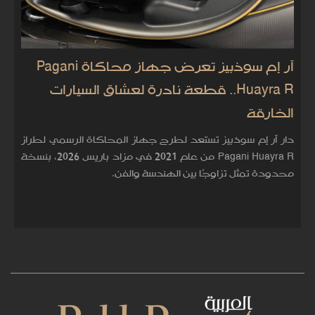
آر إم سوذبيز تعرض جهاز محاكاة Pagani
Huayra R.. قطعة نادرة لعشاق السيارات
الخارقة
دار آر إم سوذبيز تستعد لطرح جهاز المحاكاة الرسمي لطراز
Pagani Huayra R من عام 2021 في مزاد باريس 2026، بنسخة
محدودة تمثل تزاوجًا بين الهندسة والفن.