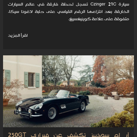
سيارة Czinger 21C تسجل لحظة فارقة في عالم السيارات
الخارقة بعد انتزاعها الرقم القياسي على حلبة لاغونا سيكا،
متفوقة على علامة كوينيغسيغ.
اقرأ المزيد
آر إم سوذبيز تكشف عن فيراري 250GT