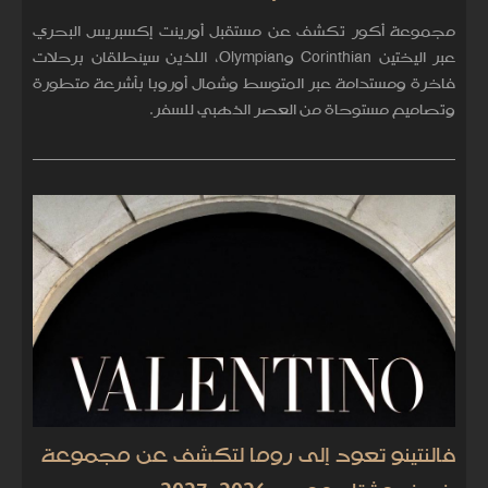
مجموعة أكور تكشف عن مستقبل أورينت إكسبريس البحري
عبر اليختين Corinthian وOlympian، اللذين سينطلقان برحلات
فاخرة ومستدامة عبر المتوسط وشمال أوروبا بأشرعة متطورة
وتصاميم مستوحاة من العصر الذهبي للسفر.
فالنتينو تعود إلى روما لتكشف عن مجموعة