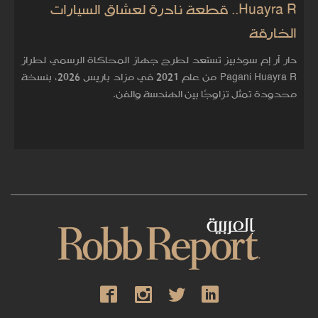
Huayra R.. قطعة نادرة لعشاق السيارات
الخارقة
دار آر إم سوذبيز تستعد لطرح جهاز المحاكاة الرسمي لطراز
Pagani Huayra R من عام 2021 في مزاد باريس 2026، بنسخة
محدودة تمثل تزاوجًا بين الهندسة والفن.