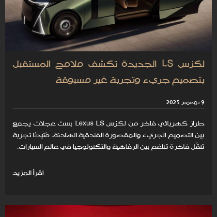
لكزس LS الجديدة تكشف ملامح المستقبل
بتصميم جريء وتجربة غير مسبوقة
9 نوفمبر 2025
طراز كهربائي فاخر من لكزس Lexus LS بست عجلات يجمع
بين التصميم الجريء والمقصورة الفندقية الهادئة، مُتيحًا تجربة
تنقّل فاخرة تناغم بين الرفاهية والتكنولوجيا في عالم السيارات.
اقرأ المزيد