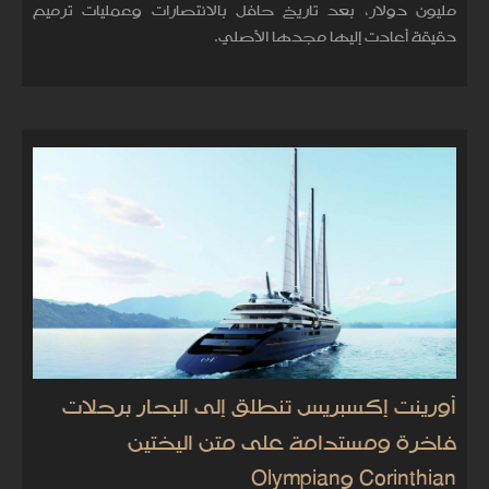
مليون دولار، بعد تاريخ حافل بالانتصارات وعمليات ترميم
دقيقة أعادت إليها مجدها الأصلي.
أورينت إكسبريس تنطلق إلى البحار برحلات
فاخرة ومستدامة على متن اليختين
Corinthian وOlympian