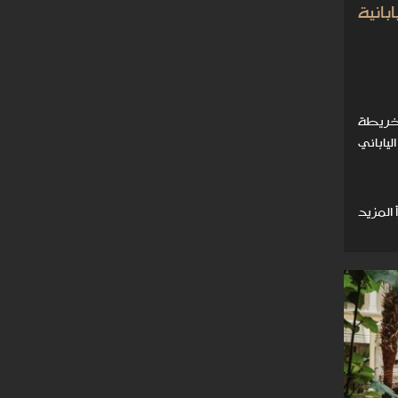
انية
خريطة
ياباني
 المزيد