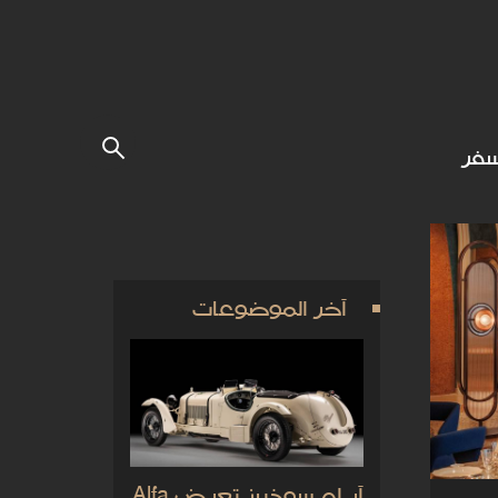
فر
آخر الموضوعات
آر إم سوذبيز تعرض Alfa