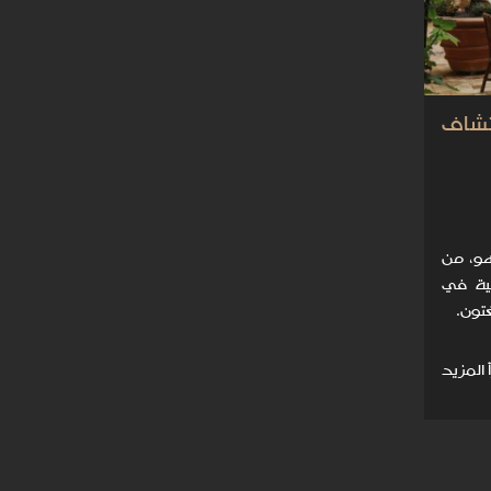
لاكتشاف
و، من
ية في
تون.
 المزيد