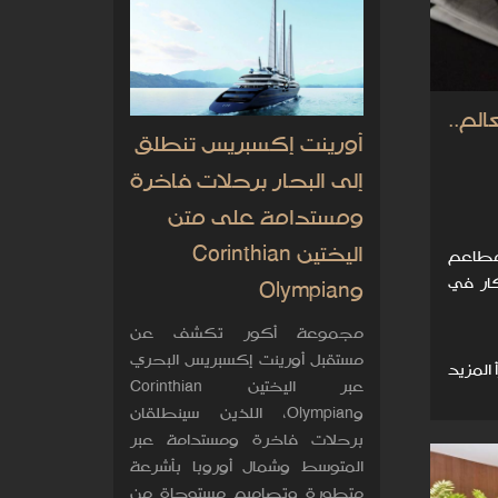
الم..
أورينت إكسبريس تنطلق
إلى البحار برحلات فاخرة
ومستدامة على متن
اليختين Corinthian
لوس إلى سنغافورة، رحلة إلى أفضل 5 مطاعم
ار في
وOlympian
مجموعة أكور تكشف عن
مستقبل أورينت إكسبريس البحري
 المزيد
عبر اليختين Corinthian
وOlympian، اللذين سينطلقان
برحلات فاخرة ومستدامة عبر
المتوسط وشمال أوروبا بأشرعة
متطورة وتصاميم مستوحاة من