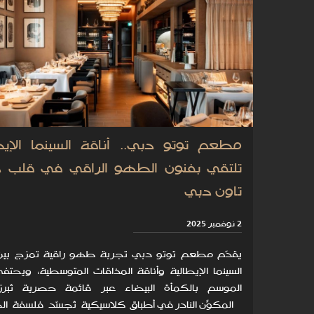
مطعم توتو دبي.. أناقة السينما الإيط
تلتقي بفنون الطهو الراقي في قلب د
تاون دبي
2 نوفمبر 2025
يقدّم مطعم توتو دبي تجربة طهو راقية تمزج بي
السينما الإيطالية وأناقة المذاقات المتوسطية، ويحت
الموسم بالكمأة البيضاء عبر قائمة حصرية تُبر
المكوّن النادر في أطباقٍ كلاسيكية تُجسّد فلسفة 