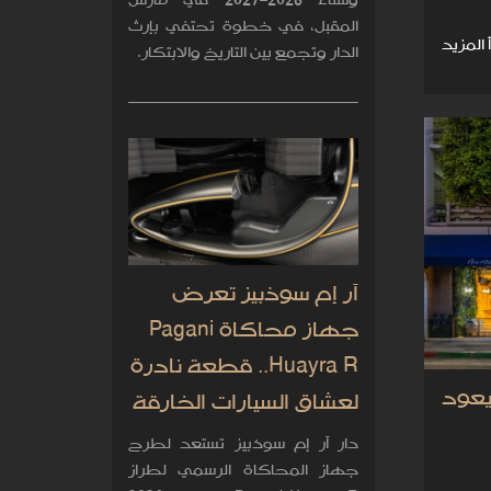
وشتاء 2026–2027 في مارس
المقبل، في خطوة تحتفي بإرث
 المزيد
الدار وتجمع بين التاريخ والابتكار.
آر إم سوذبيز تعرض
جهاز محاكاة Pagani
Huayra R.. قطعة نادرة
عود
لعشاق السيارات الخارقة
دار آر إم سوذبيز تستعد لطرح
جهاز المحاكاة الرسمي لطراز