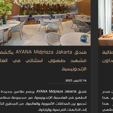
الية
فندق Midplaza Jakarta
اون
مشهد طهوي استثنائي في العا
الإندونيسية
16 أكتوبر 2025
ن سحر
فندق AYANA Midplaza Jakarta يرسم ملامح 
في هذا
الطهو في العاصمة الإندونيسية عبر مجموعة مطاعم 
ز هذا
تجمع بين المذاقات الآسيوية والعالمية، من المطبخ الك
الطاهي
إلى النكهات الفرنسية واليابانية.