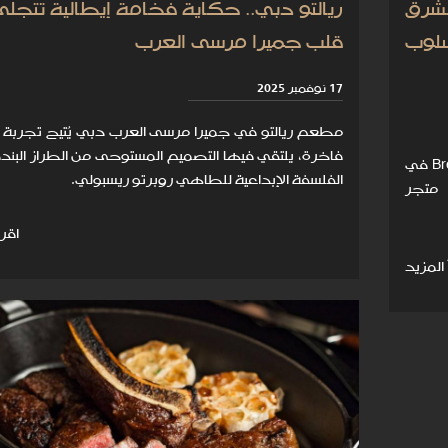
الشرق
ريالتو دبي.. حكاية فخامة إيطالية تتجلّ
سلوب
قلب جميرا مرسى العرب
17 نوفمبر 2025
مطعم ريالتو في جميرا مرسى العرب دبي يُتيح تجربة إ
فاخرة، يلتقي فيها التصميم المستوحى من الطراز البن
افتتحت علامة بريتلينغ أول بريتلينغ كيتشن Breitling Kitchen في
الفلسفة الإبداعية للطاهي روبرتو ريسبولي.
 متجر
اقرأ
 المزيد