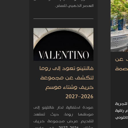
العصر الذهبي للسفر.
AYANA  يكشف عن
فالنتينو تعود إلى روما
صمة
لتكشف عن مجموعة
خريف وشتاء موسم
2026–2027
جديدة لتجربة
عودة احتفالية لدار فالنتينو إلى
راقية
موطنها روما، حيث تستعد
انتوني
لتقديم عرض مجموعة خريف